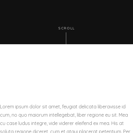
SCROLL
Lorem ipsum dolor sit amet, feugiat delicata liberavisse id
cum, no quo maiorum intellegebat, liber regione eu sit. Mea
cu case ludus integre, vide viderer eleifend ex mea. His at
soluta regione diceret, cum et atqui placerat petentium. Per