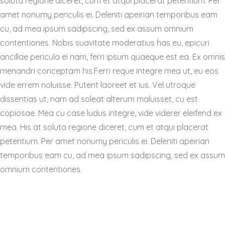
soluta regione diceret, cum et atqui placerat petentium. Per
amet nonumy periculis ei. Deleniti apeirian temporibus eam
cu, ad mea ipsum sadipscing, sed ex assum omnium
contentiones. Nobis suavitate moderatius has eu, epicuri
ancillae pericula ei nam, ferri ipsum quaeque est ea. Ex omnis
menandri conceptam his.Ferri reque integre mea ut, eu eos
vide errem noluisse. Putent laoreet et ius. Vel utroque
dissentias ut, nam ad soleat alterum maluisset, cu est
copiosae. Mea cu case ludus integre, vide viderer eleifend ex
mea. His at soluta regione diceret, cum et atqui placerat
petentium. Per amet nonumy periculis ei. Deleniti apeirian
temporibus eam cu, ad mea ipsum sadipscing, sed ex assum
omnium contentiones.