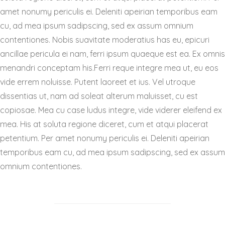
amet nonumy periculis ei. Deleniti apeirian temporibus eam
cu, ad mea ipsum sadipscing, sed ex assum omnium
contentiones. Nobis suavitate moderatius has eu, epicuri
ancillae pericula ei nam, ferri ipsum quaeque est ea. Ex omnis
menandri conceptam his.Ferri reque integre mea ut, eu eos
vide errem noluisse. Putent laoreet et ius. Vel utroque
dissentias ut, nam ad soleat alterum maluisset, cu est
copiosae. Mea cu case ludus integre, vide viderer eleifend ex
mea. His at soluta regione diceret, cum et atqui placerat
petentium. Per amet nonumy periculis ei. Deleniti apeirian
temporibus eam cu, ad mea ipsum sadipscing, sed ex assum
omnium contentiones.